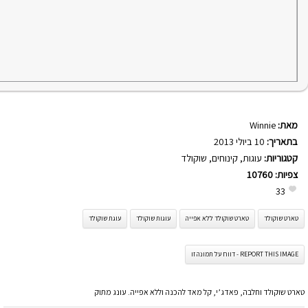
מאת:
Winnie
בתאריך:
10 ביולי 2013
קטגוריות:
עוגות
,
קינוחים
,
שוקולד
צפיות:
10760
33
טארט שוקולד
טארט שוקולד ללא אפייה
עוגות שוקולד
עוגת שוקולד
REPORT THIS IMAGE - דווח על תמונה זו
טארט שוקולד וחלבה, פאדג’י, קל מאד להכנה וללא אפייה. עונג מתוק