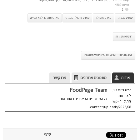
קטגוריות:
טבעוני
,
מתכונים לילדים
,
עוגות
,
פאי וטארט
,
פרווה
,
קינוחים
,
שוקולד
צפיות:
4405
2
טארט טבעוני
טארט שוקולד
טארט שוקולד טבעוני
טארט שוקולד ללא אפייה
הדפס מתכון זה
REPORT THIS IMAGE - דווח על תמונה זו
אודות
מתכונים אחרונים
צרו קשר
FoodPage Team
Error: לא ניתן
ליצור את
כל המתכונים הכי טובים באתר אחד
התיקייה wp-
content/uploads/2026/08.
יש לבדוק
שתיקיית האב
שלה ניתנת
לכתיבה.
שתף