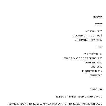
מצרכים:
לקלתית
25 עוגיות אוריאו
5 כפות ממרח חמאה טבעוני
כפית קליפת תפוז מגוררת
למלית
100 מ”ל חלב סויה
250 גרם שוקולד מריר באיכות מעולה
כפית תמצית וניל
כף קורנפלור
2 כפות אבקת קקאו
מעט מלח ים
אופן ההכנה:
ממיסים את החמאה על חום נמוך ושמים בצד.
מכניסים את העוגיות למעבד מזון ומרסקים אותן. אם אין לכם מעבד מזון, אפשר להכניס את