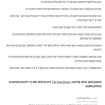
העוגיות לשקית פלסטיק עם סגירה ולדפוק עליהן עם מערוך.
מערבבים בקערה את העוגיות, החמאה המומסת וקליפת התפוז המגוררת.
מכניסים את התערובת לתבנית, מרפדים את התחתית והצדדים ומהדקים היטב. מכניסים
לפריזר ל-10 דקות בערך.
מחממים את חלב הסויה בסיר קטן על אש נמוכה.
מערבבים בקערה קטנה את הקורנפלור עם כמה כפות של החלב המחומם. מערבבים עד
שמתקבל מרקם חלק.
מוסיפים את תוכן הקערה עם הקורנפלור והחלב לתוך סיר החלב המחומם. מערבבים ומביאים
לרתיחה.
מכניסים את השוקולד לקערה ושופכים עליו את החלב החם. מערבבים ומוסיפים תמצית וניל,
אבקת קקאו ומעט מלח ים.
כשהשוקולד נמס, מוזגים אותו לתוך הקלתית ומקררים במקרר ל-3-4 שעות לפני שמגישים.
המתכון מתוך הבלוג של איווה,
Let’s Eat Smart
. היכנסו לבלוג שלה כדי ליהנות ממתכונים
מעולים נוספים.
מאת:
FoodPage Team
בתאריך:
21 במרץ 2018