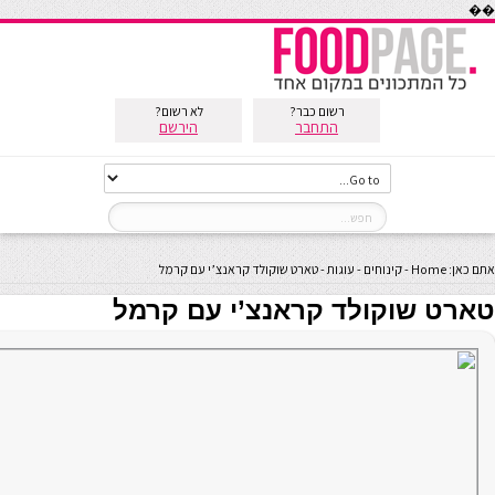
��
רשום כבר?
לא רשום?
התחבר
הירשם
אתם כאן:
Home
-
קינוחים
-
עוגות
-
טארט שוקולד קראנצ’י עם קרמל
טארט שוקולד קראנצ’י עם קרמל