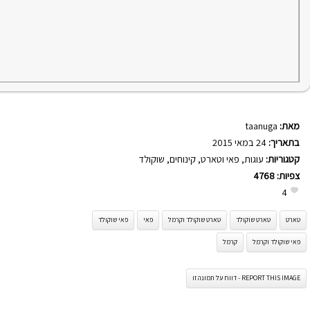
מאת:
taanuga
בתאריך:
24 במאי 2015
קטגוריות:
עוגות
,
פאי וטארט
,
קינוחים
,
שוקולד
צפיות:
4768
4
טארט
טארט שוקולד
טארט שוקולד וקרמל
פאי
פאי שוקולד
פאי שוקולד וקרמל
קרמל
REPORT THIS IMAGE - דווח על תמונה זו