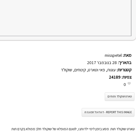
מאת:
misspetel
בתאריך:
28 בנובמבר 2017
קטגוריות:
עוגות
,
פאי וטארט
,
קינוחים
,
שוקולד
צפיות:
24189
0
טארט שוקולד ותותים
REPORT THIS IMAGE - דווח על תמונה זו
טארט שוקולד תות. מסע בזמן לימי ילדותנו, לטעם המופלא של שוקולד חלב ממולא בקרם תות