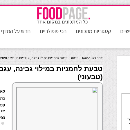
שיים
קטגוריות מתכונים
הכי פופולריים
חדש על המדף
אתם כאן:
Home
-
טבעוני
-
טבעת לחמניות במילוי גבינה, עגבניות מיובשות וזיתים
טבעת לחמניות במילוי גבינה, עגבנ
(טבעוני)
מאת
בתא
קטגו
שבו
צפי
TivonEa