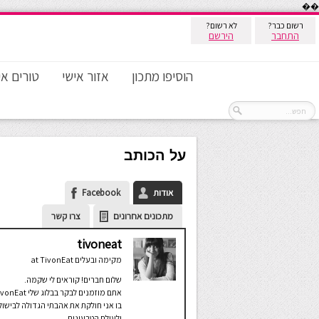
��
רשום כבר?
לא רשום?
התחבר
הירשם
הוסיפו מתכון
אזור אישי
טורים אי
על הכותב
אודות
Facebook
מתכונים אחרונים
צרו קשר
tivoneat
מקימה ובעלים
at
TivonEat
שלום חברים! קוראים לי שקמה.
אתם מוזמנים לבקר בבלוג שלי t
בו אני חולקת את אהבתי הגדולה לבישול
ולעולם הטבעונות.