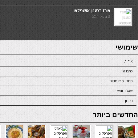
אורז בסגנון אושפלאו
13 בינואר 2014
7slots
seriöse online casinos österreich
שימושי
אודות
כתבו לנו
מתכון מכל מקום
שאלות ותשובות
תקנון
online casino
החדשים ביותר