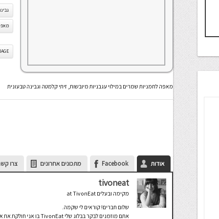
גבינה
מאפה 
IS IMAGE
מאפה לחמניות שמרים במילוי עגבניות מיובשות, זיתי קלמטה וגבינה טבעונית
אודות
Facebook
מתכונים אחרונים
צרו קשר
tivoneat
מקימה ובעלים
at
TivonEat
שלום חברים! קוראים לי שקמה.
אתם מוזמנים לבקר בבלוג שלי TivonEat בו אני חולקת את אהבתי הגדולה לבישול ולעולם הטבעונות.