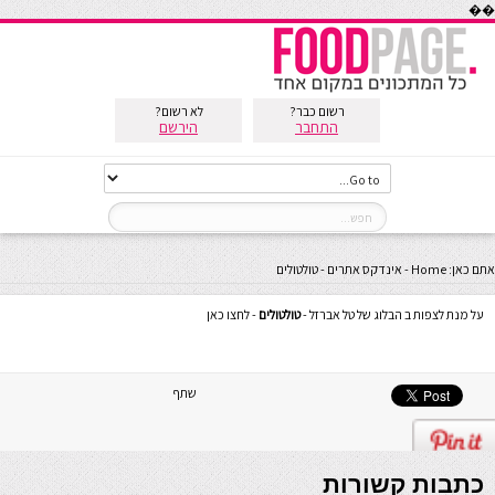
��
רשום כבר?
לא רשום?
התחבר
הירשם
אתם כאן:
Home
-
אינדקס אתרים
-
טולטולים
על מנת לצפות ב הבלוג של טל אברזל -
טולטולים
- לחצו כאן
שתף
כתבות קשורות