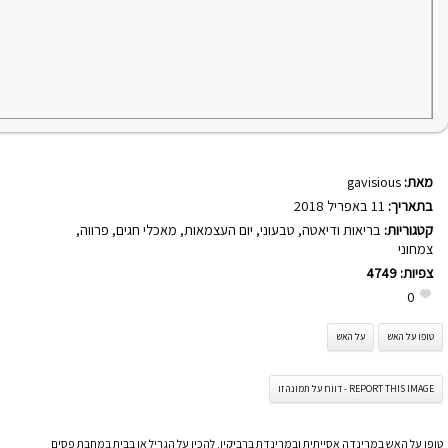
מאת:
gavisious
בתאריך:
11 באפריל 2018
קטגוריות:
בריאות ודיאטה
,
טבעוני
,
יום העצמאות
,
מאכלי חגים
,
פרווה
,
צמחוני
צפיות:
4749
0
טופו על האש
על האש
REPORT THIS IMAGE - דווח על תמונה זו
טופו על האש במרינדה אסייתית ובמרינדת ברביקיו. להכין על הגריל או בבית במחבת פסים