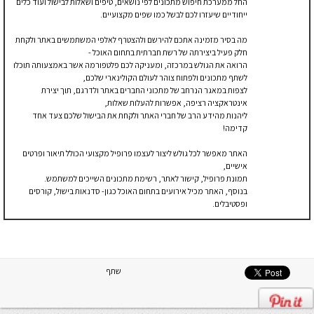
החל ממערכת חיפוש מתכונים לפי נושאים, טיפים ושאלות לבישול ועוד כלים
ייחודיים שיעזרו לכם לבשל כמו שפים מקצועיים.
מה בסיר מזמינה אתכם להירשם ולהצטרף לאלפי המשתמשים באתר ולקחת
חלק פעיל ביצירתה של רשת חברתית בתחום האוכל -
הרואה את הגולש במרכזה, ומעניקה לכם פלטפורמה אשר באמצעותה תוכלו
לשתף מתכונים ולפתוח צוהר לעולם הקולינארי שלכם,
לצפות במאגר הנרחב של מתכוני החברים באתר ולדרגם, תוך יצירת
אינטראקציה רציפה, אפשרות להעלות שאלות,
ליהנות מהידע הרב של חברי האתר ולקחת את הבישול שלכם צעד אחד
קדימה!
האתר מאפשר לכל גולש ליצור לעצמו פרופיל מקצועי הכולל תיאור ופרטים
אישיים,
תמונת פרופיל, קישור לאתר, רשימת מתכונים השייכים למשתמש.
בנוסף, האתר מכיל אירועים בתחום האוכל כגון- סדנאות בישול, קורסים
ופסטיבלים.
שתף