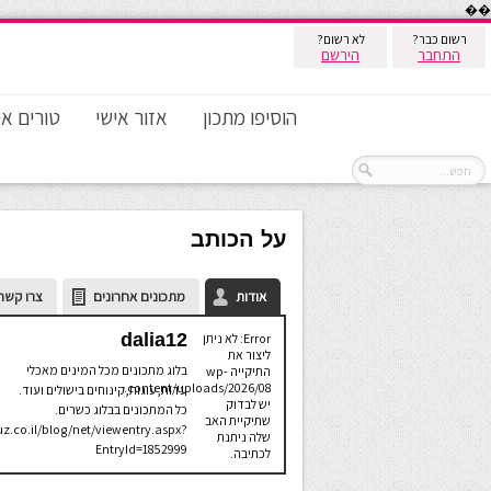
��
רשום כבר?
לא רשום?
התחבר
הירשם
הוסיפו מתכון
אזור אישי
טורים אי
על הכותב
אודות
מתכונים אחרונים
צרו קשר
dalia12
Error: לא ניתן
ליצור את
בלוג מתכונים מכל המינים מאכלי
התיקייה wp-
content/uploads/2026/08.
עדות,עוגות,קינוחים בישולים ועוד.
יש לבדוק
כל המתכונים בבלוג כשרים.
שתיקיית האב
z.co.il/blog/net/viewentry.aspx?
שלה ניתנת
EntryId=1852999
לכתיבה.