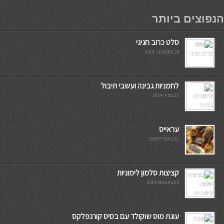
мостбет кг
הנפוצים ביותר
סלט כרוב חגיגי
28 בספטמבר 2014
לחמניות גבינה ועשבי תיבול
25 במאי 2014
עראייס
22 באפריל 2018
קציצות סלמון לימוניות
25 באוגוסט 2014
עוגת מוס שוקולד עם בסיס קורנפלקס