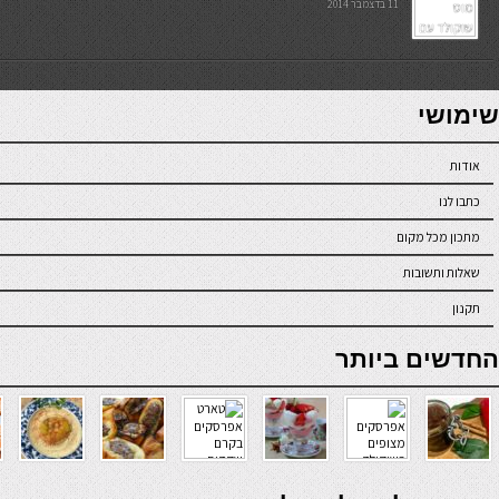
11 בדצמבר 2014
7slots
seriöse online casinos österreich
שימושי
אודות
כתבו לנו
מתכון מכל מקום
שאלות ותשובות
תקנון
online casino
החדשים ביותר
verde casino