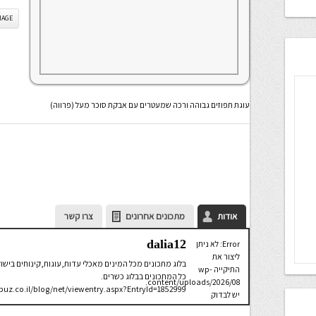
IS IMAGE
עוגת תפוזים גבוהה ורכה שמעטרים עם אבקת סוכר מעל (פרווה)
אודות
מתכונים אחרונים
צרו קשר
dalia12
Error: לא ניתן
ליצור את
בלוג מתכונים מכל המינים מאכלי עדות,עוגות,קינוחים בישולי
התיקייה wp-
כל המתכונים בבלוג כשרים.
content/uploads/2026/08.
puz.co.il/blog/net/viewentry.aspx?EntryId=1852999
יש לבדוק
שתיקיית האב