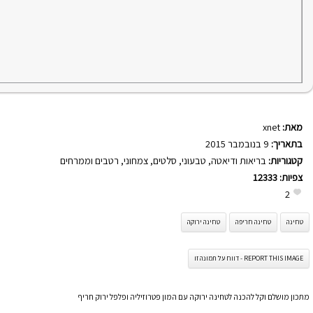
מאת:
xnet
בתאריך:
9 בנובמבר 2015
קטגוריות:
בריאות ודיאטה
,
טבעוני
,
סלטים
,
צמחוני
,
רטבים וממרחים
צפיות:
12333
2
טחינה
טחינה חריפה
טחינה ירוקה
REPORT THIS IMAGE - דווח על תמונה זו
מתכון מושלם וקל להכנה לטחינה ירוקה עם המון פטרוזיליה ופלפל ירוק חריף