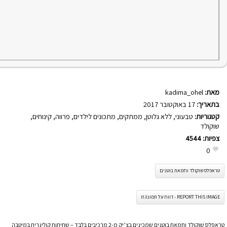
מאת:
kadima_ohel
בתאריך:
17 באוקטובר 2017
קטגוריות:
טבעוני
,
ללא גלוטן
,
ממתקים
,
מתכונים לילדים
,
פרווה
,
קינוחים
,
שוקולד
צפיות:
4544
0
טראפלס שוקולד וחמאת בוטנים
REPORT THIS IMAGE - דווח על תמונה זו
טראפלס שוקולד וחמאת בוטנים שמכינים בצ’יק מ-2 מרכיבים בלבד – שחיתות קולינרית במיטבה