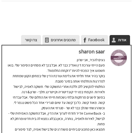
אודות
Facebook
מתכונים אחרונים
צרו קשר
sharon saar
נעים להכיר, אני שרון.
פעם הייתי עורכת דין ואח"כ כבר לא. אבל בכך לא מסתיים הסיפור שלי. בואו
תשמעו איך הפכתי להיות "רוקחת החלומות".
בוקר בהיר אחד תליתי את גלימת עורכת הדין שלי במחסן הקטן שמתחת
למדרגות והחלפתי אותה בסינר מטבח.
החלטתי להקשיב ללב וללכת אחרי התשוקה שלי. תשוקה לאפיה, לבישול
ולאירוח. הקמתי במו ידי קונדיטוריה וקייטרינג חלבי - שרון & רנה.
במשך 9 שנים מרתקות ובלתי נשכחות חייתי את החלום שלי. אבל עבדתי
קשה. מאוד קשה. כל כך קשה עד שיום סגרירי אחד הכל פשוט נגמר לי.
וכשהרגשתי שהלב כבר לא שר - סגרתי את העסק.
ב- Come Back אדיר חזרתי לערוך את הדין, אבל התשוקה האמיתית שלי -
לבישול, לאירוח ולאפיה, נותרה, וכאן בבלוג נמצא לה בית חדש ומרתק לא
פחות.
תמצאו כאן מתכונים ביתיים משודרגים של בישול ואפיה, לצד סיפורים