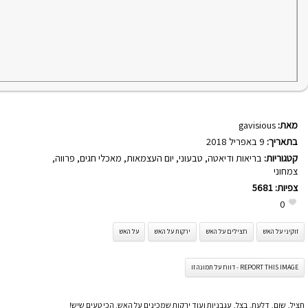
מאת:
gavisious
בתאריך:
9 באפריל 2018
קטגוריות:
בריאות ודיאטה
,
טבעוני
,
יום העצמאות
,
מאכלי חגים
,
פרווה
,
צמחוני
צפיות:
5681
0
זוקיני על האש
חצילים על האש
ירקות על האש
על האש
REPORT THIS IMAGE - דווח על תמונה זו
חציל, שום, דלעת, בצל, עגבניות ועוד ירקות שמכינים על האש. הכי טעים שיש!