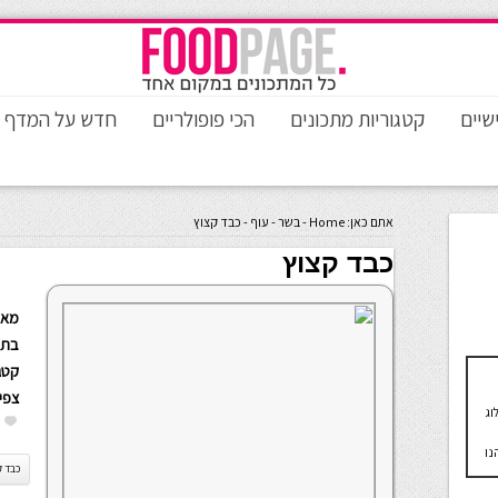
שיים
קטגוריות מתכונים
הכי פופולריים
חדש על המדף
אתם כאן:
Home
-
בשר
-
עוף
-
כבד קצוץ
כבד קצוץ
מאת
בתא
קטגו
צפי
וג
נו
כבד ק