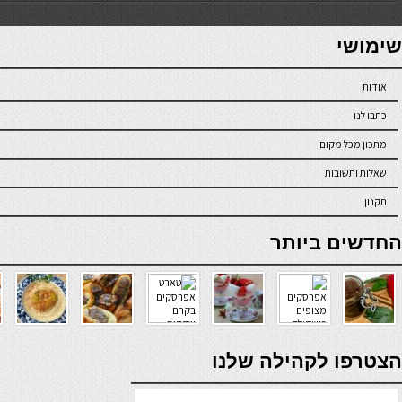
7slots
seriöse online casinos österreich
שימושי
אודות
כתבו לנו
מתכון מכל מקום
שאלות ותשובות
תקנון
online casino
החדשים ביותר
verde casino
הצטרפו לקהילה שלנו