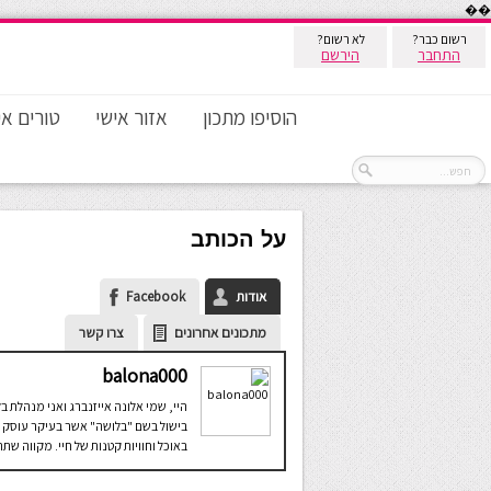
��
רשום כבר?
לא רשום?
התחבר
הירשם
הוסיפו מתכון
אזור אישי
טורים אי
על הכותב
אודות
Facebook
מתכונים אחרונים
צרו קשר
balona000
היי, שמי אלונה אייזנברג ואני מנהלת בל
בישול בשם "בלושה" אשר בעיקר עוסק
באוכל וחוויות קטנות של חיי. מקווה שתה