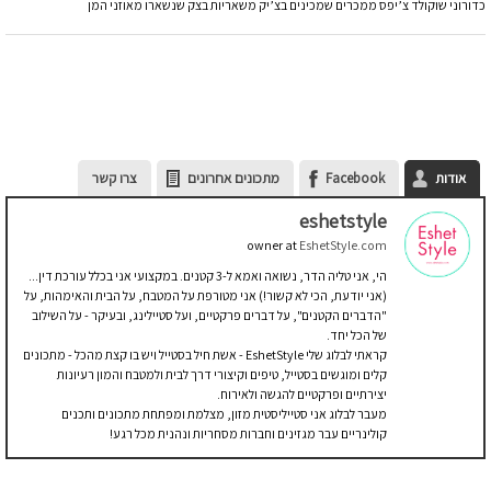
כדורוני שוקולד צ’יפס ממכרים שמכינים בצ’יק משאריות בצק שנשארו מאוזני המן
אודות
Facebook
מתכונים אחרונים
צרו קשר
eshetstyle
owner
at
EshetStyle.com
הי, אני טליה הדר, נשואה ואמא ל-3 קטנים. במקצועי אני בכלל עורכת דין...
(אני יודעת, הכי לא קשור!) אני מטורפת על המטבח, על הבית והאימהות, על
"הדברים הקטנים", על דברים פרקטיים, ועל סטיילינג, ובעיקר - על השילוב
של הכל יחד.
קראתי לבלוג שלי EshetStyle - אשת חיל בסטייל ויש בו קצת מהכל - מתכונים
קלים ומוגשים בסטייל, טיפים וקיצורי דרך לבית ולמטבח והמון רעיונות
יצירתיים ופרקטיים להגשה ולאירוח.
מעבר לבלוג אני סטייליסטית מזון, מצלמת ומפתחת מתכונים ותכנים
קולינריים עבר מגזינים וחברות מסחריות ונהנית מכל רגע!