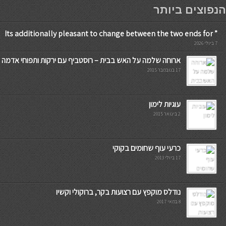
мостбет кг
הנפוצים ביותר
” Its additionally pleasant to change between the two ends for
7 ביולי 2026
ארוחה שלמה על האש בבית – רוסטביף עם ירקות ותפוחי אדמה
17 בנובמבר 2015
עוגיות לימון
2 בינואר 2015
כרעי עוף שחומים בקוקי
17 ביולי 2013
נודלס מוקפץ עם רצועות בקר, ברוקולי וקשיו
8 במאי 2017