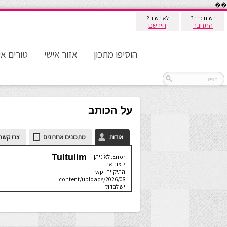
��
רשום כבר?
לא רשום?
התחבר
הירשם
הוסיפו מתכון
אזור אישי
טורים אי
על הכותב
אודות
מתכונים אחרונים
צרו קשר
Tultulim
Error: לא ניתן
ליצור את
התיקייה wp-
content/uploads/2026/08.
יש לבדוק
שתיקיית האב
שלה ניתנת
לכתיבה.