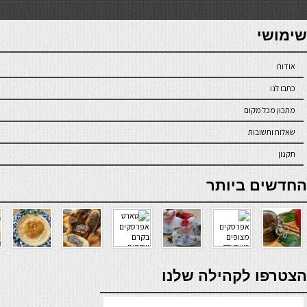
7slots
seriöse online casinos österreich
שימושי
אודות
כתבו לנו
מתכון מכל מקום
שאלות ותשובות
תקנון
online casino
החדשים ביותר
verde casino
הצטרפו לקהילה שלנו