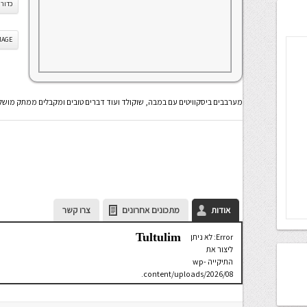
כדורי
IS IMAGE
מערבבים ביסקוויטים עם במבה, שוקולד ועוד דברים טובים ומקבלים ממתק מושל
אודות
מתכונים אחרונים
צרו קשר
Tultulim
Error: לא ניתן
ליצור את
התיקייה wp-
content/uploads/2026/08.
יש לבדוק
שתיקיית האב