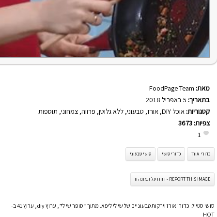
מאת:
FoodPage Team
בתאריך:
5 באפריל 2018
קטגוריות:
אוכל DIY
,
אורז
,
טבעוני
,
ללא גלוטן
,
פרווה
,
צמחוני
,
תוספות
צפיות:
3673
1
כדורי אורז
כדורי סושי
סושי טבעוני
REPORT THIS IMAGE - דווח על תמונה זו
סושי סטייל: כדורי אורז וירקות טבעוניים של שי לי ליפא. מתוך “סופר שי לי”, ערוץ diy, ערוץ 41 ב-
HOT