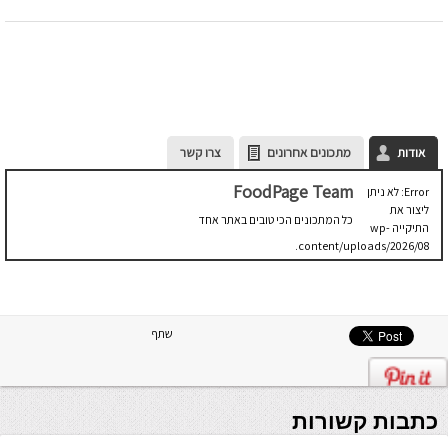
אודות
מתכונים אחרונים
צרו קשר
FoodPage Team
Error: לא ניתן
ליצור את
כל המתכונים הכי טובים באתר אחד
התיקייה wp-
content/uploads/2026/08.
יש לבדוק
שתיקיית האב
שלה ניתנת
לכתיבה.
שתף
כתבות קשורות