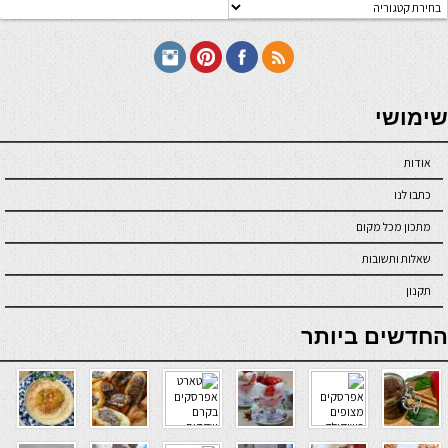
טגוריות
תכונים
seriöse online casinos österreich
שימושי
אודות
כתבו לנו
מתכון מכל מקום
שאלות ותשובות
תקנון
online casino
החדשים ביותר