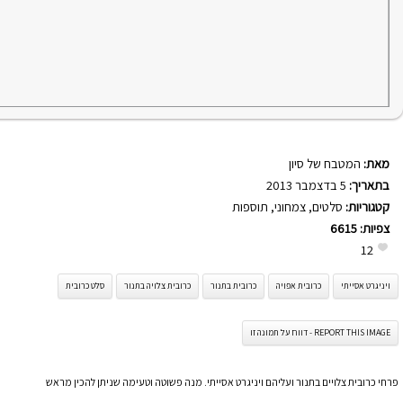
מאת:
המטבח של סיון
בתאריך:
5 בדצמבר 2013
קטגוריות:
סלטים
,
צמחוני
,
תוספות
צפיות:
6615
12
ויניגרט אסייתי
כרובית אפויה
כרובית בתנור
כרובית צלויה בתנור
סלט כרובית
REPORT THIS IMAGE - דווח על תמונה זו
פרחי כרובית צלויים בתנור ועליהם ויניגרט אסייתי. מנה פשוטה וטעימה שניתן להכין מראש