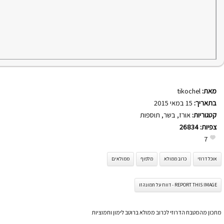
מאת:
tikochel
בתאריך:
15 במאי 2015
קטגוריות:
אורז
,
בשר
,
תוספות
צפיות:
26834
7
אוכל דרוזי
כרוב ממולא
מלפוף
ממולאים
REPORT THIS IMAGE - דווח על תמונה זו
מתכון מהמטבח הדרוזי לכרוב ממולא ברוטב לימון וחמוציות