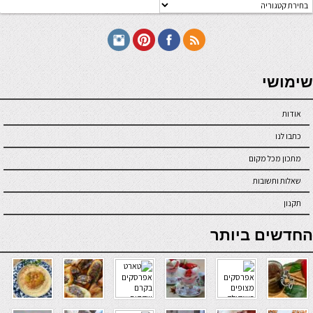
טגוריות
תכונים
seriöse online casinos österreich
שימושי
אודות
כתבו לנו
מתכון מכל מקום
שאלות ותשובות
תקנון
online casino
החדשים ביותר