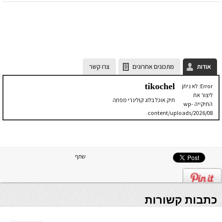
אודות
מתכונים אחרונים
צרו קשר
tikochel
Error: לא ניתן
ליצור את
תיק אוכל בלוג קולינרי מפתה
התיקייה wp-
content/uploads/2026/08.
יש לבדוק
שתיקיית האב
שלה ניתנת
לכתיבה.
שתף
כתבות קשורות