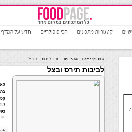
שיים
קטגוריות מתכונים
הכי פופולריים
חדש על המדף
אתם כאן:
Home
-
מאכלי חגים
-
חנוכה
-
לביבות תירס ובצל
לביבות תירס ובצל
מאת
בתא
קטגו
תוס
ת
צפי
לביבו