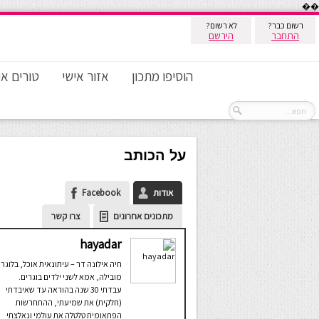
��
רשום כבר?
לא רשום?
התחבר
הירשם
הוסיפו מתכון
אזור אישי
טורים אי
על הכותב
אודות
Facebook
מתכונים אחרונים
צרו קשר
hayadar
חיה אילונה דר – עיתונאית אוכל, בלוגרי
מובילה, אמא לשני ילדים בוגרים.
עבדתי 30 שנה בהוראה עד שאיבדתי
(חלקית) את שמיעתי, ההתחרשות
הפתאומית טלטלה את עולמי ונאלצתי