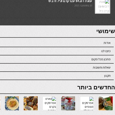
עוגת דובוש עם קרם וניל ודבש
10 בספטמבר 2015
7slots
seriöse online casinos österreich
שימושי
אודות
כתבו לנו
מתכון מכל מקום
שאלות ותשובות
תקנון
online casino
החדשים ביותר