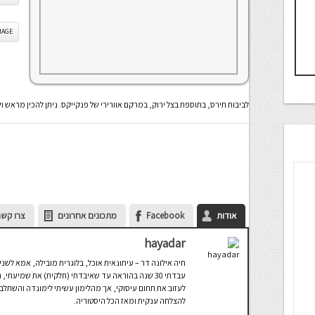
IS IMAGE
לביבות תירס, בתוספת בצל ירוק, במרקם אוורירי של פנקייקס. ניתן להכין מראש 
אודות
Facebook
מתכונים אחרונים
צרו קשר
hayadar
חיה אילונה דר – עיתונאית אוכל, בלוגרית מובילה, אמא לשני 
עבדתי 30 שנה בהוראה עד שאיבדתי (חלקית) את שמיע
לעזוב את תחום עיסוקי, אך מהלימון עשיתי לימונדה והשתלב
להצלחה ענקית ומאז הכל היסטוריה.