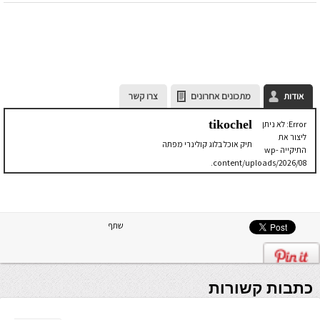
אודות
מתכונים אחרונים
צרו קשר
tikochel
Error: לא ניתן
ליצור את
תיק אוכל בלוג קולינרי מפתה
התיקייה wp-
content/uploads/2026/08.
יש לבדוק
שתיקיית האב
שלה ניתנת
לכתיבה.
שתף
כתבות קשורות