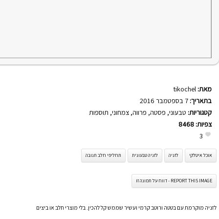
מאת:
tikochel
בתאריך:
7 בספטמבר 2016
קטגוריות:
טבעוני
,
פסטה
,
פרווה
,
צמחוני
,
תוספות
צפיות:
8468
3
אוכל איטלקי
לזניה
לזניה טבעונית
תחליפי חלב תנובה
REPORT THIS IMAGE - דווח על תמונה זו
לזניה מוקרמת עם בטטה ורוטב קרמי ועשיר שממש קל להכין. בלי מוצרי חלב או ביצים