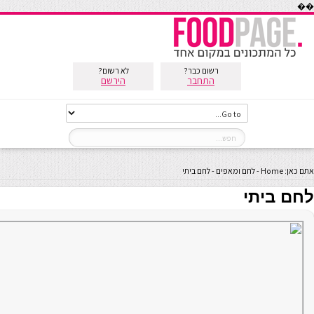
��
רשום כבר?
לא רשום?
התחבר
הירשם
אתם כאן:
Home
-
לחם ומאפים
-
לחם ביתי
לחם ביתי