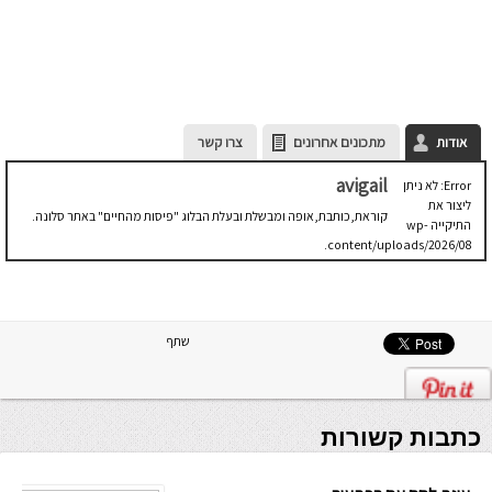
אודות
מתכונים אחרונים
צרו קשר
avigail
Error: לא ניתן
ליצור את
קוראת,כותבת,אופה ומבשלת ובעלת הבלוג "פיסות מהחיים" באתר סלונה.
התיקייה wp-
content/uploads/2026/08.
יש לבדוק
שתיקיית האב
שלה ניתנת
לכתיבה.
שתף
כתבות קשורות