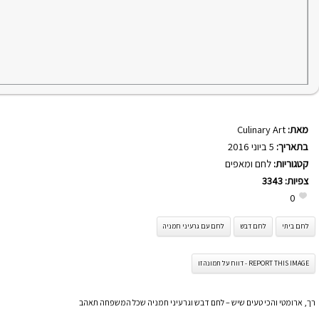
מאת:
Culinary Art
בתאריך:
5 ביוני 2016
קטגוריות:
לחם ומאפים
צפיות:
3343
0
לחם ביתי
לחם דבש
לחם עם גרעיני חמניה
REPORT THIS IMAGE - דווח על תמונה זו
רך, ארומטי והכי טעים שיש – לחם דבש וגרעיני חמניה שכל המשפחה תאהב