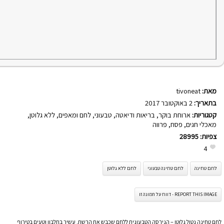
מאת:
tivoneat
בתאריך:
2 באוקטובר 2017
קטגוריות:
ארוחת בוקר
,
בריאות ודיאטה
,
טבעוני
,
לחם ומאפים
,
ללא גלוטן
,
מאכלי חגים
,
פסח
,
פרווה
צפיות:
28995
4
לחם טחינה
לחם טחינה טבעוני
לחם ללא גלוטן
REPORT THIS IMAGE - דווח על תמונה זו
לחם טחינה נטול גלוטן – הגירסה הטבעונית ללחם שכבש את הרשת. עשיר בחלבון וטעים בטירוף