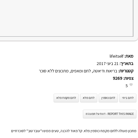
מאת:
lifeitself
בתאריך:
21 ביוני 2017
קטגוריות:
בריאות ודיאטה
,
לחם ומאפים
,
מתכונים ללא סוכר
צפיות:
9269
5
לחם ביתי
לחם כוסמין
לחם מלא
לחם מקמח מלא
REPORT THIS IMAGE - דווח על תמונה זו
מתכון מעולה ללחם מקמח כוסמין מלא. קל מאוד להכנה, טעים ממש ו”עובר טוב” לסוכרתיים