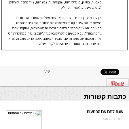
מאפיות, בתי יין, קונדיטוריות, שוקולטריות, גבינריות, ציוד מטבח, קורסים
לבישול, לייננות, לאפייה, מה לא.
אין עוד מועדון כמו 'בייגלה' בארץ – עם למעלה משמונים אלף חברים
בפייסבוק, עם שירות קונסיירז' למסעדות נבחרות, עם שירות 'המזלג
המעופף' המעניק המלצות ודיווחים עדכניים ממסעדות, שווקים ואתרי
גורמה בחו"ל, עם מפגשים קולינריים במסגרת 'סבב בייגלה' במסעדות הכי
שוות, וכאמור עם מועדון הטבות ובלעדי לאוהבי אוכל. אז אם אוכל זה לא רק
מזון עבורכם, גם אתם חייבים להיות חלק מ'בייגלה'.
שתף
כתבות קשורות
עוגת לחם עם הפתעות
20 באפריל 2018