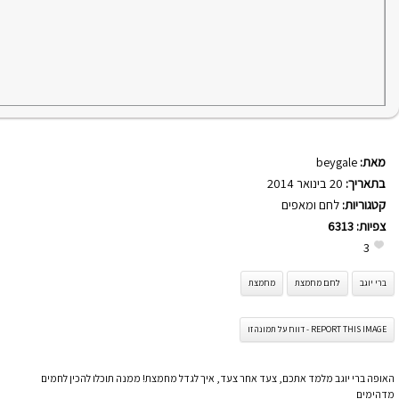
מאת:
beygale
בתאריך:
20 בינואר 2014
קטגוריות:
לחם ומאפים
צפיות:
6313
3
ברי יוגב
לחם מחמצת
מחמצת
REPORT THIS IMAGE - דווח על תמונה זו
האופה ברי יוגב מלמד אתכם, צעד אחר צעד, איך לגדל מחמצת! ממנה תוכלו להכין לחמים
מדהימים