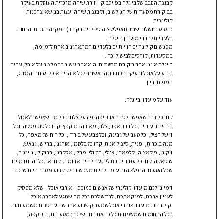
קבוצת הסבב של בייגלה בפייסבוק – זירת שיחה מרכזית העוסקת בעיקר
בביקורת מסעדות של הגולשים, וקבוצות שיחה ועצות בנושאי צרכנות
קולינרית.
כרטיס בתשלום שנתי (ואפליקציה סלולרית בקרוב) המקנה הטבות והנחות
בלעדיות לחברי מועדון בייגלה.
מפגשים קולינריים חווייתיים בלעדיים המתארגנים אחת לזמן מה,
במסעדות, קורסים לבישול וכד'.
בייגלה איננו אתר ביקורת מסעדות. הוא אתר עשיר בהמלצות על אוכל, עתיר
בידע על אוכל ובעיקר הכתובת הראשונה לכל אוהבי האוכל ושוחרי המזלג,
המפית והיין.
עוד על מועדון בייגלה:
קחו כל דבר שאפשר לסדר אותו יפה יפה על צלחת. כל מה שאפשר לאכול
בידיים ובעיניים. כל דבר אפוי, צלוי, מאודה, מוקפץ. קחו כל סוג פסטה, וכל
זן של חציל, וכל טעם של גבינה, וכל צבע של בורדו, וכל ריח של מאפה, כל
מנה בוכרית, יפנית, סיציליאנית. קחו כל בלסמי, אורגנו, בריוש, גנאש,
זוקיני, פוקאצ'ה, קלמארי, צ'ילי, רביולי, מרלו, אסקרגו, ברוקולי, ג'ינג'ר,
שיטאקה. קחו כל עגבנייה בתולית עם לחיים אדומות. קחו את כל זה ותדמיינו
שכל הטעים והנפלא הזה עומד להיות מעכשיו חלק קבוע מסדר היום שלכם.
דמיינו לכם מועדון קולינרי של אנשים כמוכם – אוהבי אוכל – שלא מפסיק
לעניין אתכם, לפנק אתכם, לחדש לכם בכל מה שנוגע לאהבת אוכל
וקולינריה. מועדון אוהבי אוכל שמעניק שבוע אחר שבוע הטבות משמעותיות
בכל התחומים שמשמחים כל כך את החך שלכם: מסעדות, בתי קפה,