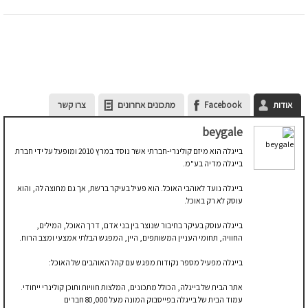
אודות
Facebook
מתכונים אחרונים
צרו קשר
beygale
בייגלה הוא מיזם קולינרי-חברתי אשר נוסד במרץ 2010 ומופעל על ידי חברת
בייגלה מדיה בע"מ.
בייגלה נועד לאוהבי האוכל. הוא פעיל בעיקר ברשת, אך גם מחוצה לה, והוא
עוסק לא רק באוכל.
בייגלה עוסק בעיקר בחיבור שנוצר בין בני אדם, דרך האוכל, המילים,
החוויה, תחומי העניין המשותפים, היין, המפגש הבלתי אמצעי ומצב הרוח.
בייגלה מפעיל מספר נקודות מפגש עם קהל האוהבים של האוכל:
אתר הבית של בייגלה, הכולל מתכונים, המלצות חוויות ותוכן קולינרי ייחודי.
עמוד הבית של בייגלה בפייסבוק המונה מעל 80,000 חברים