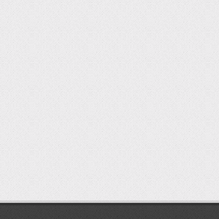
мостбет кг