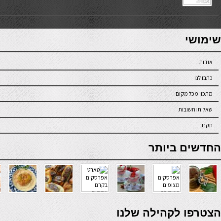
7slots
seriöse online casinos österreich
שימושי
אודות
כתבו לנו
מתכון מכל מקום
שאלות ותשובות
תקנון
online casino
החדשים ביותר
verde casino
הצטרפו לקהילה שלנו