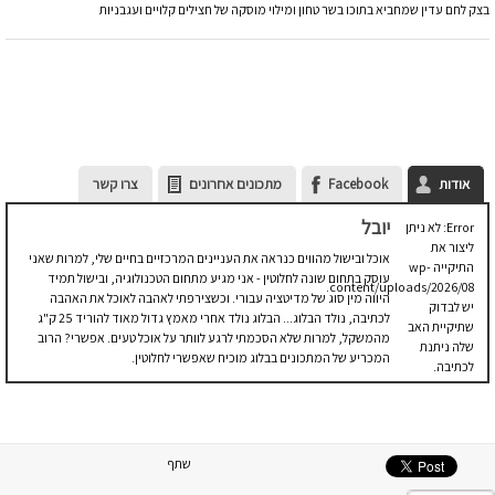
בצק לחם עדין שמחביא בתוכו בשר טחון ומילוי מוסקה של חצילים קלויים ועגבניות
אודות
Facebook
מתכונים אחרונים
צרו קשר
יובל
Error: לא ניתן
ליצור את
אוכל ובישול מהווים כנראה את העניינים המרכזיים בחיים שלי, למרות שאני
התיקייה wp-
עוסק בתחום שונה לחלוטין - אני מגיע מתחום הטכנולוגיה, ובישול תמיד
content/uploads/2026/08.
היווה מין סוג של מדיטציה עבורי. וכשצירפתי לאהבה לאוכל את האהבה
יש לבדוק
לכתיבה, נולד הבלוג... הבלוג נולד אחרי מאמץ גדול מאוד להוריד 25 ק"ג
שתיקיית האב
מהמשקל, למרות שלא הסכמתי לרגע לוותר על אוכל טעים. אפשרי? הרוב
שלה ניתנת
המכריע של המתכונים בבלוג מוכיח שאפשרי לחלוטין.
לכתיבה.
שתף