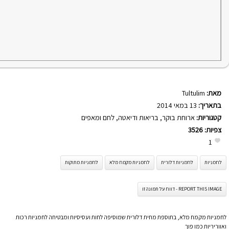
מאת:
Tultulim
בתאריך:
13 במאי 2014
קטגוריות:
ארוחת בוקר
,
בריאות ודיאטה
,
לחם ומאפים
צפיות:
3526
1
לחמניות
לחמניות דלורית
לחמניות מקמח מלא
לחמניות מתוקות
REPORT THIS IMAGE - דווח על תמונה זו
לחמניות מקמח מלא, בתוספת מחית דלורית שמוסיפה לחות ועסיסיות ומבטיחה לחמניות רכות
ואווריריות כמו פוך