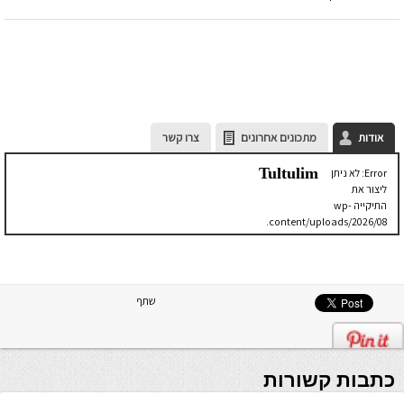
אודות
מתכונים אחרונים
צרו קשר
Tultulim
Error: לא ניתן
ליצור את
התיקייה wp-
content/uploads/2026/08.
יש לבדוק
שתיקיית האב
שלה ניתנת
לכתיבה.
שתף
כתבות קשורות