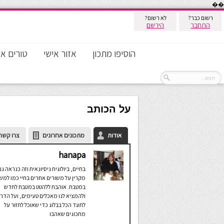
��
רשום כבר?
לא רשום?
התחבר
הירשם
הוסיפו מתכון
אזור אישי
טורים אי
על הכותב
אודות
מתכונים אחרונים
צרו קשר
hanapa
בחיים, ביולוגית ניסיונאית וזה כנראה גם
מקרין על משורים אחרים בחיי כמו למש
במטבח. אוהבת ללהטט במטבח לחדש
ולהמציא לנו מאכלים טעימים, ועל הדר
לתעד הכל בבלוג כדי שאוכל לחזור על
מתכונים שאהבו