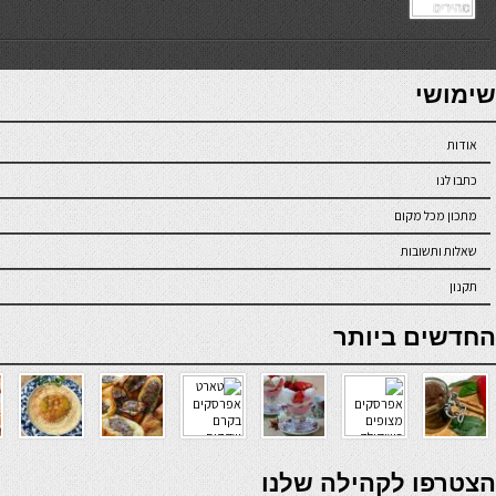
7slots
seriöse online casinos österreich
שימושי
אודות
כתבו לנו
מתכון מכל מקום
שאלות ותשובות
תקנון
online casino
החדשים ביותר
verde casino
הצטרפו לקהילה שלנו