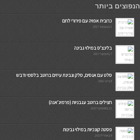
мостбет кг
הנפוצים ביותר
כרובית אפויה עם פירורי לחם
1 בנובמבר 2017
בלינצ’ס במילוי גבינה
7 בדצמבר 2017
סלט עם אגסים, סלק וגבינת עיזים ברוטב בלסמי ודבש
8 ביוני 2016
חצילים ברוטב עגבניות (פרמיג’אנה)
22 בספטמבר 2013
פסטה קונכיות במילוי גבינות
9 באפריל 2013