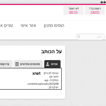
��
רשום כבר?
לא רשום?
התחבר
הירשם
הוסיפו מתכון
אזור אישי
טורים אי
על הכותב
אודות
מתכונים אחרונים
צרו קשר
xnet
Error: לא ניתן
ליצור את
התיקייה wp-
content/uploads/2026/08.
יש לבדוק
שתיקיית האב
שלה ניתנת
לכתיבה.