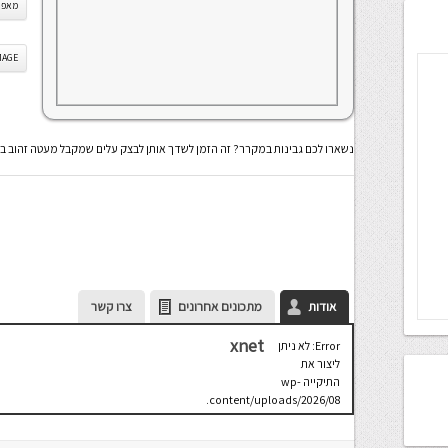
מאפה 
IS IMAGE
נשארו לכם גבינות במקרר? זה הזמן לשדך אותן לבצק עלים שמקבל מעטה זהוב ב
אודות
מתכונים אחרונים
צרו קשר
xnet
Error: לא ניתן
ליצור את
התיקייה wp-
content/uploads/2026/08.
יש לבדוק
שתיקיית האב