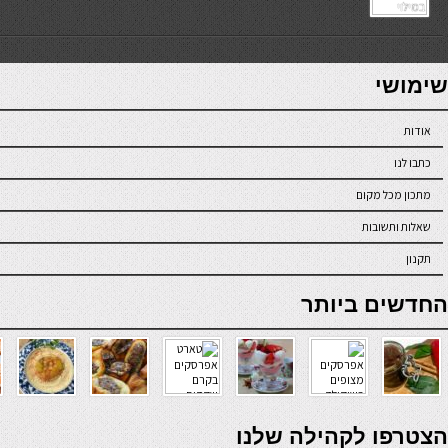
7slots
seriöse online casinos österreich
שימושי
אודות
כתבו לנו
מתכון מכל מקום
שאלות ותשובות
תקנון
online casino
החדשים ביותר
verde casino
הצטרפו לקהילה שלנו