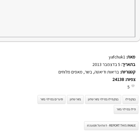
מאת:
yafchuk1
בתאריך:
5 בדצמבר 2013
קטגוריות:
בריאות ודיאטה
,
בשר
,
מאפים מלוחים
צפיות:
24138
5
בצק פילו
בצק פילו במילוי בשר טחון
בשר טחון
סיגרים במילוי בשר
פילו במילוי בשר
REPORT THIS IMAGE - דווח על תמונה זו