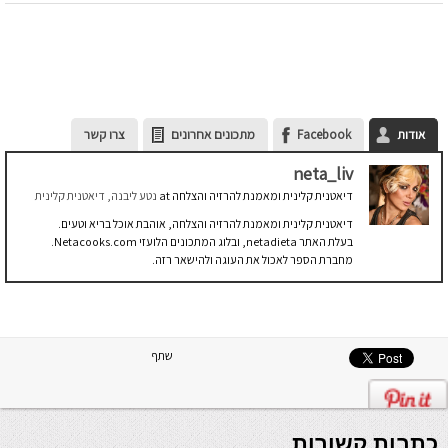
אודות
Facebook
מתכונים אחרונים
צרו קשר
neta_liv
דיאטנית קלינית ומאמנת להרזיה והצלחה
at
נטע ליבנה, דיאטנית קלינית
דיאטנית קלינית ומאמנת להרזיה והצלחה, אוהבת אוכל בריא וטעים.
בעלת האתר netadieta, ובלוג המתכונים הלועזי Netacooks.com.
מחברת הספר לאכול את העוגה ולהישאר רזה.
שתף
כתבות קשורות