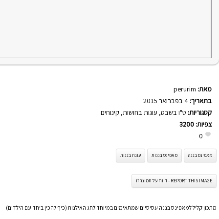
מאת:
perurim
בתאריך:
4 בפברואר 2015
קטגוריות:
ט"ו בשבט
,
עוגות בחושות
,
קינוחים
צפיות:
3200
0
מאפינס בננה
מאפינס בננות
עוגת בננות
REPORT THIS IMAGE - דווח על תמונה זו
מתכון קליל למאפינס בננה עסיסיים שמתאימים במיוחד לחג האילנות (כיף להכין ביחד עם הילדים)