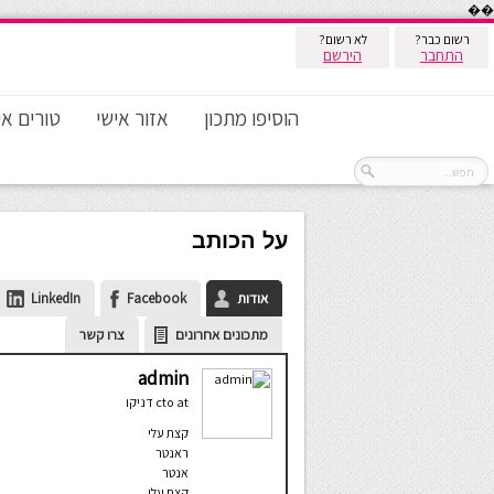
��
רשום כבר?
לא רשום?
התחבר
הירשם
הוסיפו מתכון
אזור אישי
טורים אי
על הכותב
אודות
Facebook
LinkedIn
מתכונים אחרונים
צרו קשר
admin
at
cto
דניקו
קצת עלי
ראנטר
אנטר
קצת עלי