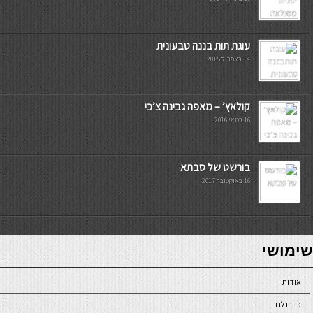
עוגת תות בננה טבעונית
14 באפריל 2015
קולאץ’ – מאפה גבינה צ’כי
16 במאי 2016
בורשט של סבתא
16 באוקטובר 2017
7slots
seriöse online casinos österreich
שימושי
אודות
כתבו לנו