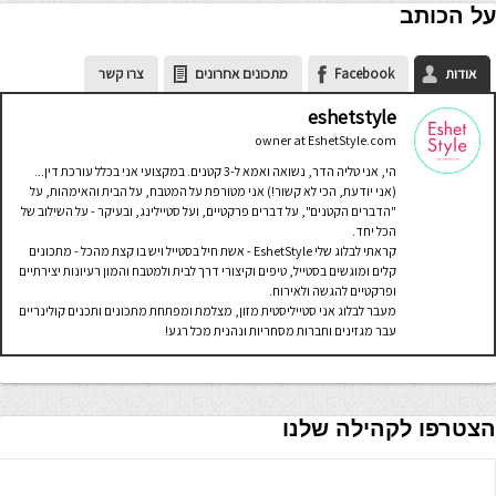
על הכותב
אודות
Facebook
מתכונים אחרונים
צרו קשר
eshetstyle
owner
at
EshetStyle.com
הי, אני טליה הדר, נשואה ואמא ל-3 קטנים. במקצועי אני בכלל עורכת דין...
(אני יודעת, הכי לא קשור!) אני מטורפת על המטבח, על הבית והאימהות, על
"הדברים הקטנים", על דברים פרקטיים, ועל סטיילינג, ובעיקר - על השילוב של
הכל יחד.
קראתי לבלוג שלי EshetStyle - אשת חיל בסטייל ויש בו קצת מהכל - מתכונים
קלים ומוגשים בסטייל, טיפים וקיצורי דרך לבית ולמטבח והמון רעיונות יצירתיים
ופרקטיים להגשה ולאירוח.
מעבר לבלוג אני סטייליסטית מזון, מצלמת ומפתחת מתכונים ותכנים קולינריים
עבר מגזינים וחברות מסחריות ונהנית מכל רגע!
הצטרפו לקהילה שלנו