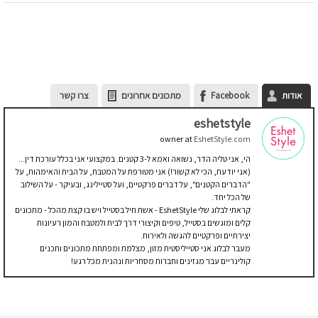
אודות
Facebook
מתכונים אחרונים
צרו קשר
eshetstyle
owner
at
EshetStyle.com
הי, אני טליה הדר, נשואה ואמא ל-3 קטנים. במקצועי אני בכלל עורכת דין...
(אני יודעת, הכי לא קשור!) אני מטורפת על המטבח, על הבית והאימהות, על
"הדברים הקטנים", על דברים פרקטיים, ועל סטיילינג, ובעיקר - על השילוב
של הכל יחד.
קראתי לבלוג שלי EshetStyle - אשת חיל בסטייל ויש בו קצת מהכל - מתכונים
קלים ומוגשים בסטייל, טיפים וקיצורי דרך לבית ולמטבח והמון רעיונות
יצירתיים ופרקטיים להגשה ולאירוח.
מעבר לבלוג אני סטייליסטית מזון, מצלמת ומפתחת מתכונים ותכנים
קולינריים עבר מגזינים וחברות מסחריות ונהנית מכל רגע!