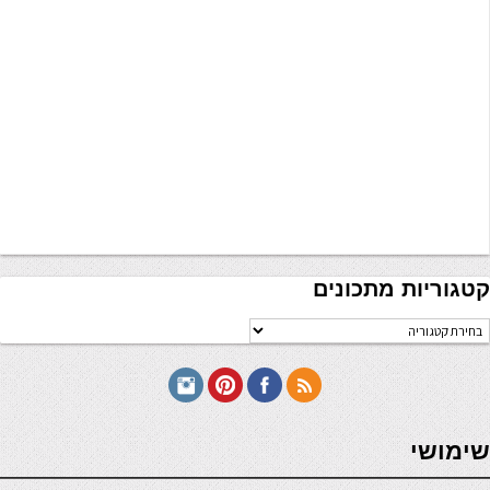
קטגוריות מתכונים
טגוריות
תכונים
seriöse online casinos österreich
שימושי