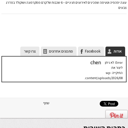
עוגה יפהפיה וטעימה שמכינים לאירועים חגיגיים – 6 שכבות של קרם מסקרפונה ושוקולד במדרג
צבעים
אודות
Facebook
מתכונים אחרונים
צרו קשר
chen
Error: לא ניתן
ליצור את
התיקייה wp-
content/uploads/2026/08.
יש לבדוק
שתיקיית האב
שלה ניתנת
לכתיבה.
שתף