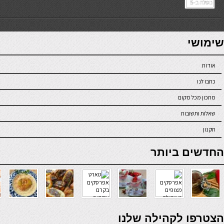
7slots
seriöse online casinos österreich
שימושי
אודות
כתבו לנו
מתכון מכל מקום
שאלות ותשובות
תקנון
online casino
החדשים ביותר
verde casino
הצטרפו לקהילה שלנו