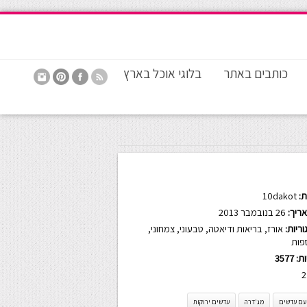
כותבים באתר
בלוגי אוכל בארץ
:
10dakot
ריך:
26 בנובמבר 2013
ריות:
אורז
,
בריאות ודיאטה
,
טבעוני
,
צמחוני
,
פות
ות:
3577
2
 עם עדשים
מג'דרה
עדשים ירוקות