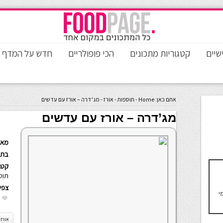
שיים
קטגוריות מתכונים
הכי פופולריים
חדש על המדף
אתם כאן:
Home
-
תוספות
-
אורז
-
מג’דרה – אורז עם עדשים
מג’דרה – אורז עם עדשים
מאת
בתא
קטגו
תוס
צפי
מי
אורז