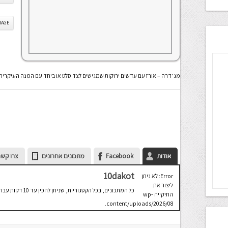
IS IMAGE
מג’דרה – אורז עם עדשים ירוקות שמגישים לצד סלט או ביחד עם המנה העיקרית
אודות
Facebook
מתכונים אחרונים
צרו קשר
10dakot
Error: לא ניתן
ליצור את
כל המתכונים, בכל הקטגוריות, שניתן להכין עד 10 דקות עבודה. מוקדש לכל מי שרוצה לבשל אך לא תמיד מוצא זמן...
התיקייה wp-
content/uploads/2026/08.
יש לבדוק
שתיקיית האב