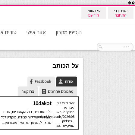
��
רשום כבר?
לא רשום?
התחבר
הירשם
הוסיפו מתכון
אזור אישי
טורים אי
על הכותב
אודות
Facebook
מתכונים אחרונים
צרו קשר
10dakot
Error: לא ניתן
ליצור את
כל המתכונים, בכל הקטגוריות, שניתן
התיקייה wp-
content/uploads/2026/08.
להכין עד 10 דקות עבודה. מוקדש לכל 
יש לבדוק
שרוצה לבשל אך לא תמיד מוצא זמן...
שתיקיית האב
שלה ניתנת
לכתיבה.