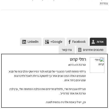
נהדרת
אודות
Facebook
Google+
LinkedIn
מתכונים אחרונים
צרו קשר
רחלי קרוט
עורכת
at
Krutit
גדלתי מתחת לסינר ההונגרי של סבתא ולצד הפירושקי והלביבות של סבא.
הטעמים האלה הפכו שנים אחר כך לתשוקה גדולה לאוכל ולזיכרונות
שמגיעים ביחד איתו.
מגדלת עגבניות שרי, פלפלים חריפים ואת הכלבה הפחוסה שלי, ובין לבין
עורכת את אתר פודפייג'.
וכן, יש לי באמת אלרגיה נפשית לטונה.