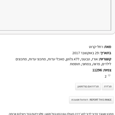
מאת:
רחלי קרוט
בתאריך:
29 באוקטובר 2017
קטגוריות:
אורז
,
טבעוני
,
ללא גלוטן
,
מאכלי עדות
,
מתכוני עדות
,
מתכונים
לילדים
,
פרווה
,
צמחוני
,
תוספות
צפיות:
11296
2
מג'דרה
מג'דרה עם בצל מטוגן
REPORT THIS IMAGE - דווח על תמונה זו
מתכון שעובר מדור לדור למג’דרה מעולה עם המון בצל מטוגן. סלט ירקות בצד ויש לכם ארוחה