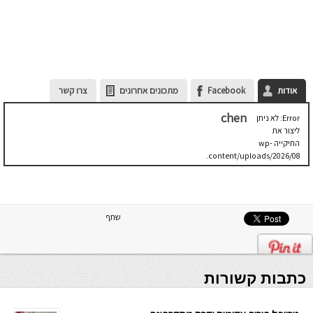
אודות
Facebook
מתכונים אחרונים
צרו קשר
chen
Error: לא ניתן
ליצור את
התיקייה wp-
content/uploads/2026/08.
יש לבדוק
שתיקיית האב
שלה ניתנת
לכתיבה.
שתף
כתבות קשורות