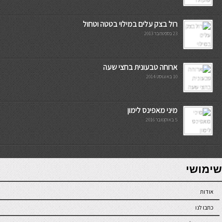
רול בצק עלים במילוי בטטה וטחול
23 בספטמבר 2013
ארוחה טבעונית בחצי שעה
10 באוגוסט 2014
מיני מאפינס לימון
5 באוקטובר 2016
7slots
seriöse online casinos österreich
שימושי
אודות
כתבו לנו