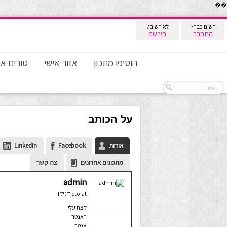
��
רשום כבר?
לא רשום?
התחבר
הירשם
הוסיפו מתכון
אזור אישי
טורים אי
על הכותב
אודות
Facebook
LinkedIn
מתכונים אחרונים
צרו קשר
admin
at
cto
דניקו
קצת עלי
ראנטר
אנטר