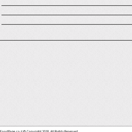
FoodPage.co.il © Copyright 2018, All Rights Reserved