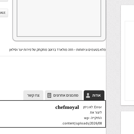
IS IMAGE
מלא בטעמים וניחוחות – חזה מולארד ברוטב מתקתק של פירות יער וסילאן
אודות
מתכונים אחרונים
צרו קשר
chefmoyal
Error: לא ניתן
ליצור את
התיקייה wp-
content/uploads/2026/08.
יש לבדוק
שתיקיית האב