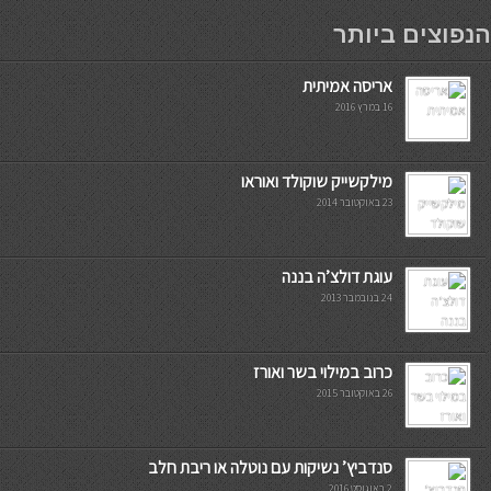
мостбет кг
הנפוצים ביותר
אריסה אמיתית
16 במרץ 2016
מילקשייק שוקולד ואוראו
23 באוקטובר 2014
עוגת דולצ’ה בננה
24 בנובמבר 2013
כרוב במילוי בשר ואורז
26 באוקטובר 2015
סנדביץ’ נשיקות עם נוטלה או ריבת חלב
2 באוגוסט 2016