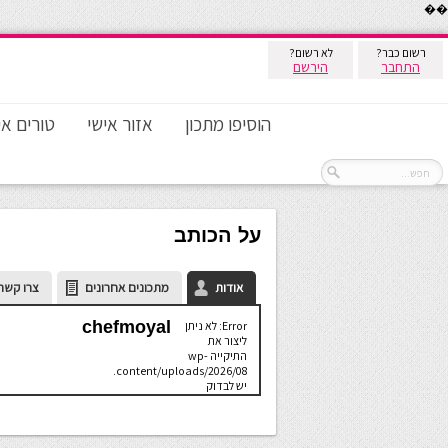
��
רשום כבר?
לא רשום?
התחבר
הירשם
הוסיפו מתכון
אזור אישי
טורים אי
על הכותב
אודות
מתכונים אחרונים
צרו קשר
chefmoyal
Error: לא ניתן
ליצור את
התיקייה wp-
content/uploads/2026/08.
יש לבדוק
שתיקיית האב
שלה ניתנת
לכתיבה.