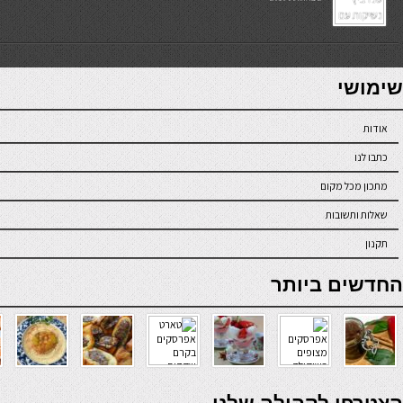
7slots
seriöse online casinos österreich
שימושי
אודות
כתבו לנו
מתכון מכל מקום
שאלות ותשובות
תקנון
online casino
החדשים ביותר
verde casino