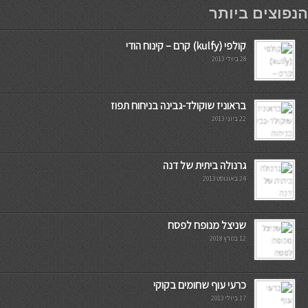
мостбет кг
הנפוצים ביותר
קולפי (kulfy) קרם – קינוח הודי
28 ביולי 2013
בראוניז שוקולד-גבינה בניחוח תפוז
22 ביוני 2013
גרנולה ביתית של דנה
24 באוגוסט 2013
שניצל מנופח לפסח
12 במרץ 2018
כרעי עוף שחומים בקוקי
17 ביולי 2013