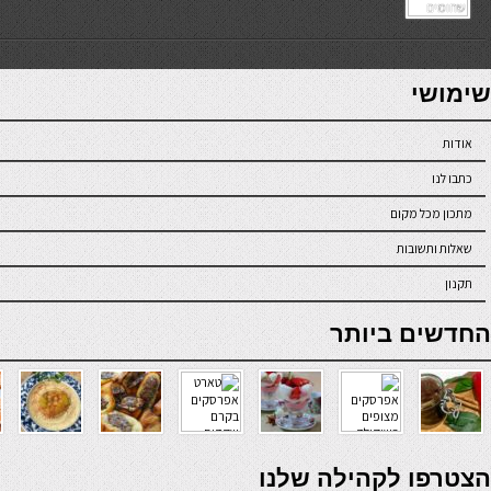
7slots
seriöse online casinos österreich
שימושי
אודות
כתבו לנו
מתכון מכל מקום
שאלות ותשובות
תקנון
online casino
החדשים ביותר
verde casino
הצטרפו לקהילה שלנו