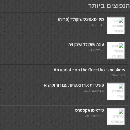
мостбет кг
הנפוצים ביותר
מיני מאפינס שוקולד (פרווה)
1 ביוני 2013
עוגת שוקולד ושמן זית
25 במרץ 2015
An update on the Gucci Ace sneakers
28 במאי 2026
פשטידת אורז ואטריות עם גזר וקישוא
30 באוקטובר 2013
טירמיסו אקספרס
20 בפברואר 2018