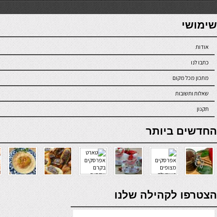
7slots
seriöse online casinos österreich
שימושי
אודות
כתבו לנו
מתכון מכל מקום
שאלות ותשובות
תקנון
online casino
החדשים ביותר
verde casino
הצטרפו לקהילה שלנו