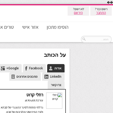
��
רשום כבר?
לא רשום?
התחבר
הירשם
הוסיפו מתכון
אזור אישי
טורים אי
על הכותב
אודות
Facebook
Google+
LinkedIn
מתכונים אחרונים
צרו קשר
רחלי קרוט
עורכת
at
Krutit
גדלתי מתחת לסינר ההונגרי של סבתא
ולצד הפירושקי והלביבות של סבא.