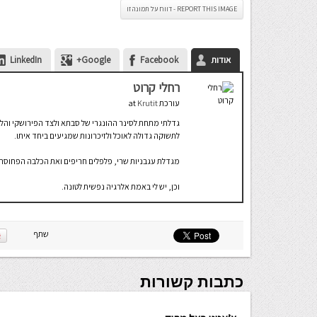
REPORT THIS IMAGE - דווח על תמונה זו
אודות
Facebook
Google+
LinkedIn
רחלי קרוט
עורכת
at
Krutit
גדלתי מתחת לסינר ההונגרי של סבתא ולצד הפירושקי והל
לתשוקה גדולה לאוכל ולזיכרונות שמגיעים ביחד איתו.
מגדלת עגבניות שרי, פלפלים חריפים ואת הכלבה הפחוסה של
וכן, יש לי באמת אלרגיה נפשית לטונה.
שתף
כתבות קשורות