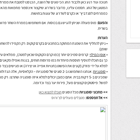
חנוכה עוד רגע כאן ולכבוד החג הכי טעים של השנה, הכנסנו למטבח את ממרחי ה
המטוגן של החג. תסמכו עלינו, מדובר בשדרוג שיקצור אינספור מחמאות מהאורחי
כממרחים לסנדביץ’ או כקרם לשדרוג של עוגות בחושות.
והפעם:
מוס מעולה שניתן להגיש גם בכוסות. אם תשתמשו בממרח השחר פרווה 
בשרית.
הערות:
שומן).
•
אופן המילוי
: קרמים סמיכים יותר (כמו קרם הקוקוס שכאן למטה), ממלאים על 
כך גם תוכלו להוסיף תוספות מיוחדות כמו פרוסות תותים, בננות ואפילו פקאנים קצ
למלא על ידי מזרק (קונים את הפשוט בחנויות אפייה או יצירה) או מגישים בצד 
•
סופגניות
: אנחנו השתמשנו ב-2 סוגים של סופגניות – הקלאסיות, א
שמכינים ב-5 דקות בבית. אתם כמובן יכולים למלא איזה סופגניה שתרצו.
למשל: פיסטוקים קצוצים מעל, פירות יער בצד וכדומה.
>> מתכוני סופגניות
מכל הסוגים
תוכלו למצוא כאן
>> אל תפספסו:
מטבלים מעולים לצ’ורוס