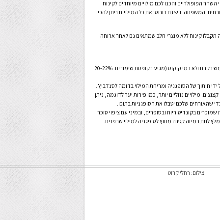
שחר הפופולריים והכנו לכם מילויים מיוחדים לקינוח
ם והמשפחה. ויש גם בונוס: את כל המילויים ניתן להכין
תקבלו קינוח ללא מוצרי חלב שמתאים גם לאחר ארוחה
• ניתן להחליף את השמנת המתוקה במתכונים בקרם קוקוס. רק הקפידו להשתמש בקרם ולא במי קוקוס (מגיע בקופסת שימורים. 20-22%
ידי חיתוך של הסופגניה ומריחת המילוי בדומה לסנדביץ’.
וצים. מילויים נוזליים יותר, כמו פירות יער לדוגמה, ניתן
כדי שהאורחים שלכם יטבלו את הסופגניות בתוכו.
לה הגדולות שמוכרים בקונדיטוריות ובסופרים, ובמיני עם ציפוי סוכר
 רק מומלץ לתת רמיזה קטנה מחוץ לסופגניה למילוי שבפנים.