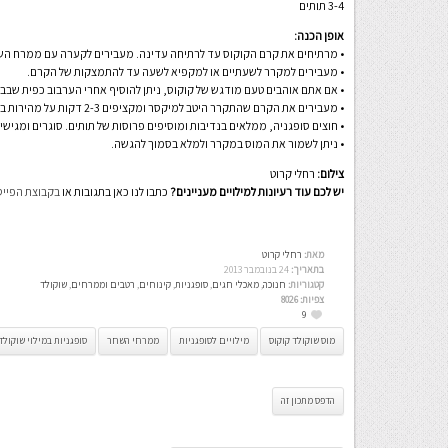
3-4 תותים
אופן הכנה:
• מרתיחים את קרם הקוקוס עד לרתיחה עדינה. מעבירים לקערה עם ממרח הש
• מעבירים למקרר לשעתיים או למקפיא לשעה עד להתמצקות של הקרם.
• אם אתם אוהבים טעם מודגש של קוקוס, ניתן להוסיף אחרי הערבוב כפית שבבי
• מעבירים את הקרם שהתקרר היטב למיקסר ומקציפים 2-3 דקות על מהירות בינונית עד שנוצר מוס.
• חוצים סופגניה, ממלאים בנדיבות ומוסיפים פרוסות של תותים. סוגרים ומגישי
• ניתן לשמור את המוס במקרר ולמלא בסמוך להגשה.
צילום:
רחלי קרוט
יש לכם עוד רעיונות למילויים מעניינים?
כתבו לנו כאן בתגובות או
בקבוצת הפייס
מאת:
רחלי קרוט
בתאריך:
24 בנובמבר 2013
קטגוריות:
חנוכה
,
מאכלי חגים
,
סופגניות
,
קינוחים
,
רטבים וממרחים
,
שוקולד
צפיות:
8026
9
מוס שוקולד קוקוס
מילויים לסופגניות
ממרחי השחר
סופגניות במילוי שוקולד
הדפס מתכון זה