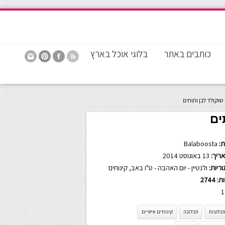
כותבים באתר
בלוגי אוכל בארץ
שוקולד לבן ותותים
ים
:
Balaboosta
ריך:
13 באוגוסט 2014
ריות:
ולנטיין - יום האהבה - ט"ו באב
,
קינוחים
ות:
2744
1
פבלובות
פבלובה
קינוחים אישיים