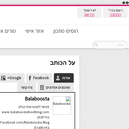
��
רשום כבר?
לא רשום?
התחבר
הירשם
הוסיפו מתכון
אזור אישי
טורים אי
על הכותב
אודות
Facebook
Google+
מתכונים אחרונים
צרו קשר
Balaboosta
אפשר למצוא אותי בבלוג:
www.balaboostafoodblog.com
בפייסבוק:
Facebook.com/Balaboosta.Blog
באינסטגרם: