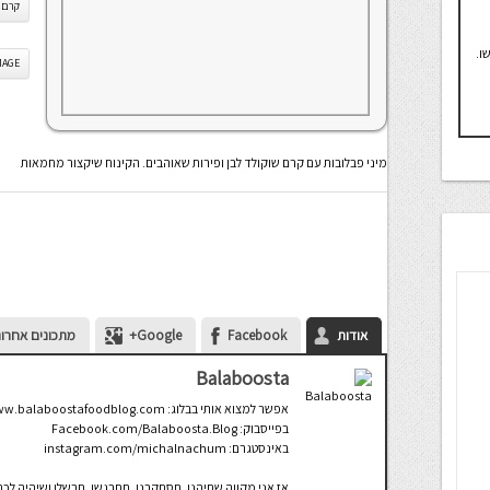
קרם ש
ו.
IS IMAGE
מיני פבלובות עם קרם שוקולד לבן ופירות שאוהבים. הקינוח שיקצור מחמאות
אודות
Facebook
Google+
מתכונים אחרונ
Balaboosta
אפשר למצוא אותי בבלוג: www.balaboostafoodblog.com
בפייסבוק: Facebook.com/Balaboosta.Blog
באינסטגרם: instagram.com/michalnachum
אז אני מקווה שתיהנו. תסתקרנו. תתרגשו. תבשלו ושיהיה לכם 