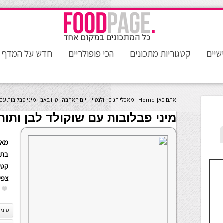
שיים
קטגוריות מתכונים
הכי פופולריים
חדש על המדף
אתם כאן:
Home
-
מאכלי חגים
-
ולנטיין - יום האהבה - ט"ו באב
-
מיני פבלובות עם 
מיני פבלובות עם שוקולד לבן ותות
מאת
בתא
קטגו
צפי
מיני 