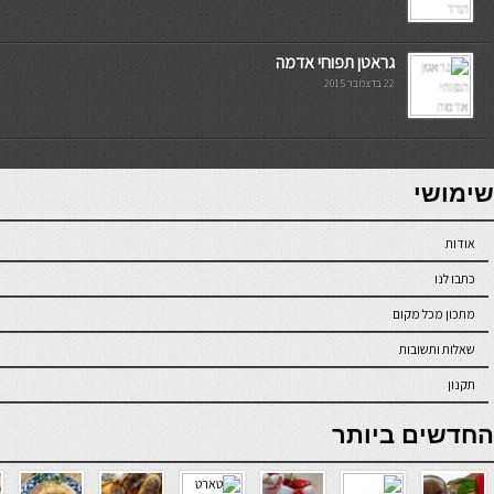
גראטן תפוחי אדמה
22 בדצמבר 2015
7slots
seriöse online casinos österreich
שימושי
אודות
כתבו לנו
מתכון מכל מקום
שאלות ותשובות
תקנון
online casino
החדשים ביותר