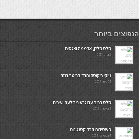
мостбет кг
הנפוצים ביותר
סלט סלק, אדממה ואגסים
2 ביוני 2013
ניוקי ריקוטה ותרד ברוטב רוזה
24 ביוני 2014
סלט כרוב עם גרעיני דלעת ועירית
5 באפריל 2015
פשטידות תרד קטנטנות
4 בנובמבר 2015