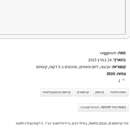
מאת:
vegginom
בתאריך:
24 במרץ 2015
קטגוריות:
טבעוני
,
לחם ומאפים
,
מתכונים ב-5 דקות
,
קינוחים
צפיות:
3500
1
מאפה מלאווח
קרואסון
קרואסונים
קרואסונים מבצק מלאווח
REPORT THIS IMAGE - דווח על תמונה זו
מיני קרואסונים, מבצק מלאווח, במילוי דבש, גרידת לימון וג’ינג’ר. 5 דקות עבודה ולתנור