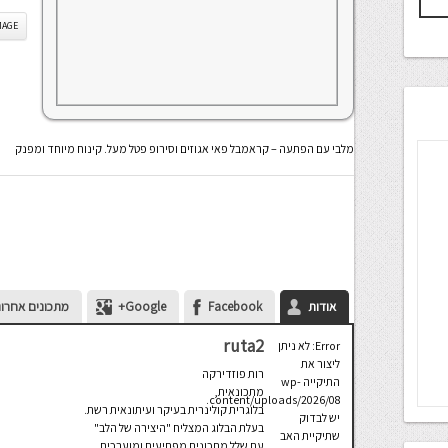
IS IMAGE
מלבי עם הפתעה – קראמבל פאי אגוזים וסירופ פטל מעל. קינוח מיוחד ומפנק
אודות
Facebook
Google+
מתכונים אחרונ
ruta2
Error: לא ניתן
ליצור את
רות פוזדירקה
התיקייה wp-
מתכונאית,
content/uploads/2026/08.
בלוגרית קולינרית בעיקר ועיתונאית רשת.
יש לבדוק
בעלת הבלוג המצליח "היצירה של הלב"
שתיקיית האב
עם שלל מתכונים מפתיעים ומוערכים.