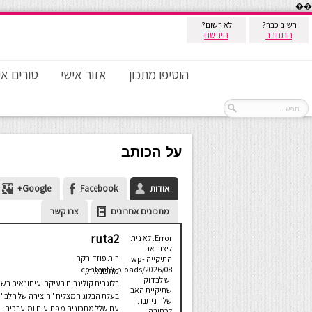
��
רשום כבר?
לא רשום?
התחבר
הירשם
הוסיפו מתכון
אזור אישי
טורים אי
על הכותב
אודות
Facebook
Google+
מתכונים אחרונים
צרו קשר
ruta2
Error: לא ניתן
ליצור את
רות פוזדירקה
התיקייה wp-
content/uploads/2026/08.
מתכונאית,
יש לבדוק
בלוגרית קולינרית בעיקר ועיתונאית רשת
שתיקיית האב
בעלת הבלוג המצליח "היצירה של הלב"
שלה ניתנת
עם שלל מתכונים מפתיעים ומוערכים.
לכתיבה.