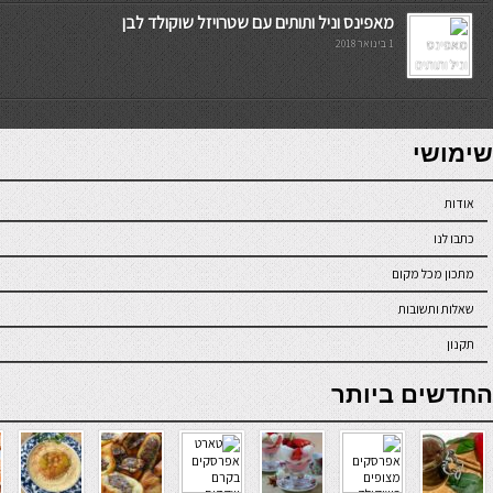
מאפינס וניל ותותים עם שטרויזל שוקולד לבן
1 בינואר 2018
7slots
seriöse online casinos österreich
שימושי
אודות
כתבו לנו
מתכון מכל מקום
שאלות ותשובות
תקנון
online casino
החדשים ביותר