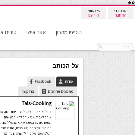
��
רשום כבר?
לא רשום?
התחבר
הירשם
הוסיפו מתכון
אזור אישי
טורים אי
על הכותב
אודות
Facebook
מתכונים אחרונים
צרו קשר
Tals-Cooking
אוכל. אני אוהב לאכול ועוד יותר מזה אני
אוהב לאכיל. אני אוהב לראות אנשים
מתענגים על האוכל שאני מבשל להם. ל
פחות חשוב מהבישול עצמו, הם חומרי
הגלם שאני מקפיד להשתמש בחומרי