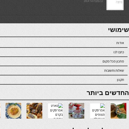
12 בפברואר 2014
7slots
seriöse online casinos österreich
שימושי
אודות
כתבו לנו
מתכון מכל מקום
שאלות ותשובות
תקנון
online casino
החדשים ביותר
verde casino