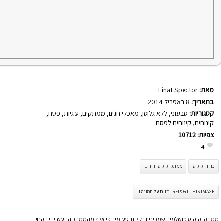
מאת:
Einat Spector
בתאריך:
8 באפריל 2014
קטגוריות:
טבעוני
,
ללא גלוטן
,
מאכלי חגים
,
ממתקים
,
עוגיות
,
פסח
,
קינוחים
,
קינוחים לפסח
צפיות:
10712
4
כדורי קוקוס
ממתקי קוקוס ורודים
REPORT THIS IMAGE - דווח על תמונה זו
ממתקי קוקוס מושלמים שמכינים בקלות וטעימים פי אלף מהממתק התעשייתי הקנוי